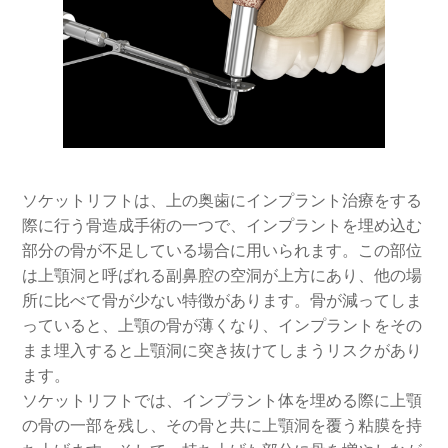
ソケットリフトは、上の奥歯にインプラント治療をする
際に行う骨造成手術の一つで、インプラントを埋め込む
部分の骨が不足している場合に用いられます。この部位
は上顎洞と呼ばれる副鼻腔の空洞が上方にあり、他の場
所に比べて骨が少ない特徴があります。骨が減ってしま
っていると、上顎の骨が薄くなり、インプラントをその
まま埋入すると上顎洞に突き抜けてしまうリスクがあり
ます。
ソケットリフトでは、インプラント体を埋める際に上顎
の骨の一部を残し、その骨と共に上顎洞を覆う粘膜を持