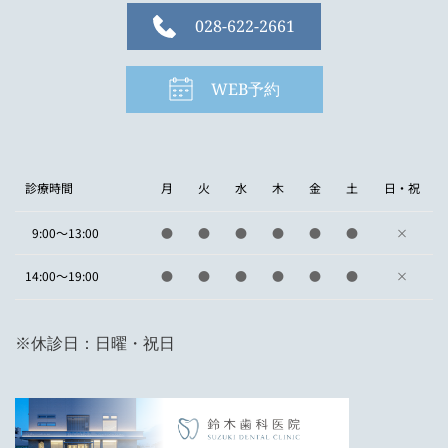
028-622-2661
WEB予約
診療時間
月
火
水
木
金
土
日・祝
9:00～13:00
●
●
●
●
●
●
×
14:00～19:00
●
●
●
●
●
●
×
※休診日：日曜・祝日