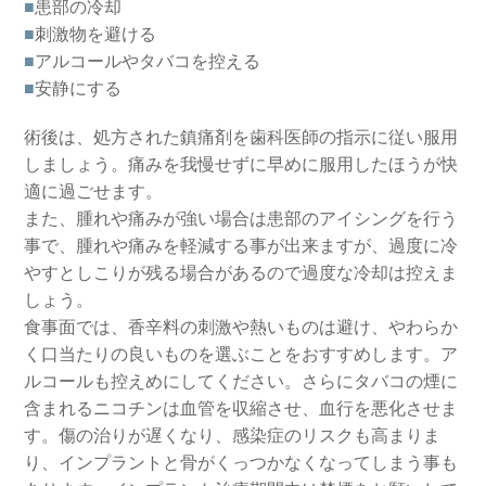
■
患部の冷却
■
刺激物を避ける
■
アルコールやタバコを控える
■
安静にする
術後は、処方された鎮痛剤を歯科医師の指示に従い服用
しましょう。痛みを我慢せずに早めに服用したほうが快
適に過ごせます。
また、腫れや痛みが強い場合は患部のアイシングを行う
事で、腫れや痛みを軽減する事が出来ますが、過度に冷
やすとしこりが残る場合があるので過度な冷却は控えま
しょう。
食事面では、香辛料の刺激や熱いものは避け、やわらか
く口当たりの良いものを選ぶことをおすすめします。ア
ルコールも控えめにしてください。さらにタバコの煙に
含まれるニコチンは血管を収縮させ、血行を悪化させま
す。傷の治りが遅くなり、感染症のリスクも高まりま
り、インプラントと骨がくっつかなくなってしまう事も